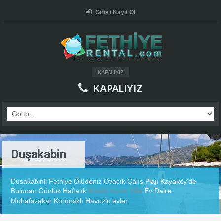
Giriş / Kayıt Ol
KAPALIYIZ
KAPALIYIZ
Duşakabin
Duşakabinli Fethiye Ölüdeniz Ovacık Çalış Plajı Kayaköy'de
Bulunan Günlük Haftalık
Kiralık Yazlık Villa
Ev Daire
Muhafazakar Korunaklı Havuzlu evler.