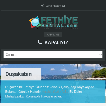
Giriş / Kayıt Ol
KAPALIYIZ
KAPALIYIZ
Duşakabin
Duşakabinli Fethiye Ölüdeniz Ovacık Çalış Plajı Kayaköy'de
Bulunan Günlük Haftalık
Kiralık Yazlık Villa
Ev Daire
Muhafazakar Korunaklı Havuzlu evler.