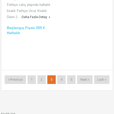
Fethiye calış plajında haftalık
kiralık Fethiye Ucuz Kiralık
Daire 2…
Daha Fazla Detay
Başlangıç Fiyatı 355 €
Haftalık
« Previous
1
2
3
4
5
Next »
Last »
Kiralık Yat